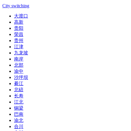
City switching
大渡口
高新
贵阳
荣昌
贵州
江津
九龙坡
南岸
北部
渝中
沙坪坝
綦江
北碚
长寿
江北
铜梁
巴南
渝北
合川