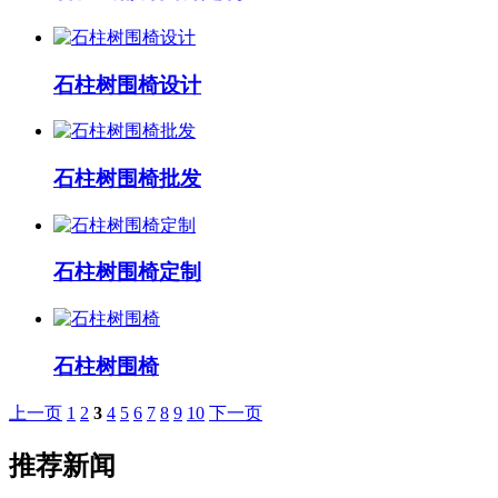
石柱树围椅设计
石柱树围椅批发
石柱树围椅定制
石柱树围椅
上一页
1
2
3
4
5
6
7
8
9
10
下一页
推荐新闻