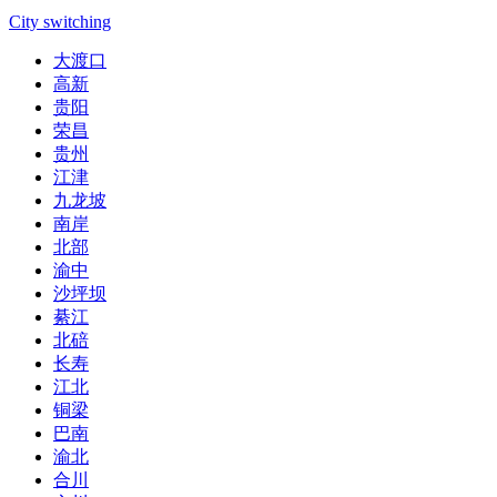
City switching
大渡口
高新
贵阳
荣昌
贵州
江津
九龙坡
南岸
北部
渝中
沙坪坝
綦江
北碚
长寿
江北
铜梁
巴南
渝北
合川