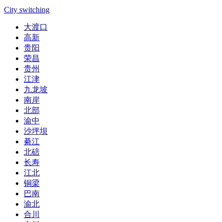
City switching
大渡口
高新
贵阳
荣昌
贵州
江津
九龙坡
南岸
北部
渝中
沙坪坝
綦江
北碚
长寿
江北
铜梁
巴南
渝北
合川